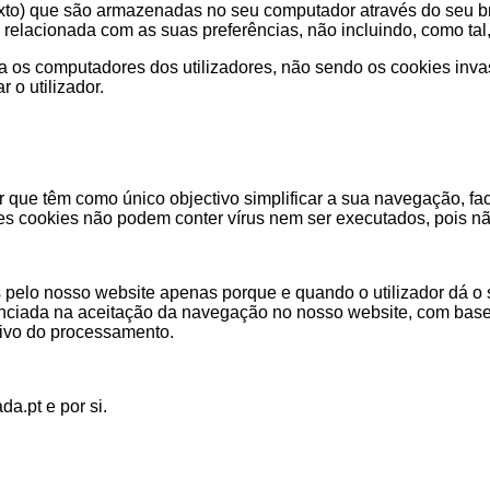
exto) que são armazenadas no seu computador através do seu br
 relacionada com as suas preferências, não incluindo, como tal
ica os computadores dos utilizadores, não sendo os cookies in
 o utilizador.
que têm como único objectivo simplificar a sua navegação, faci
tes cookies não podem conter vírus nem ser executados, pois não
 pelo nosso website apenas porque e quando o utilizador dá o
nciada na aceitação da navegação no nosso website, com base
tivo do processamento.
a.pt e por si.