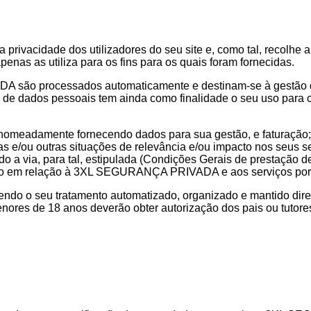
acidade dos utilizadores do seu site e, como tal, recolhe 
nas as utiliza para os fins para os quais foram fornecidas.
ão processados automaticamente e destinam-se à gestão da f
o de dados pessoais tem ainda como finalidade o seu uso para 
, nomeadamente fornecendo dados para sua gestão, e faturação;
 e/ou outras situações de relevância e/ou impacto nos seus se
a via, para tal, estipulada (Condições Gerais de prestação de
tário em relação à 3XL SEGURANÇA PRIVADA e aos serviços por
sendo o seu tratamento automatizado, organizado e mantido 
ores de 18 anos deverão obter autorização dos pais ou tutor