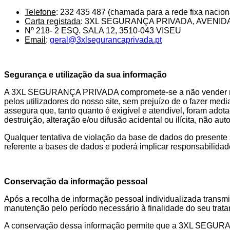
Telefone
: 232 435 487 (chamada para a rede fixa nacion
Carta registada
: 3XL SEGURANÇA PRIVADA, AVENIDA
Nº 218- 2 ESQ. SALA 12, 3510-043 VISEU
Email
:
geral@3xlsegurancaprivada.pt
Segurança e utilização da sua informação
A 3XL SEGURANÇA PRIVADA compromete-se a não vender nem al
pelos utilizadores do nosso site, sem prejuízo de o fazer 
assegura que, tanto quanto é exigível e atendível, foram ado
destruição, alteração e/ou difusão acidental ou ilícita, não a
Qualquer tentativa de violação da base de dados do presente 
referente a bases de dados e poderá implicar responsabilidade 
Conservação da informação pessoal
Após a recolha de informação pessoal individualizada trans
manutenção pelo período necessário à finalidade do seu tratame
A conservação dessa informação permite que a 3XL SEGURAN